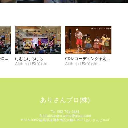
ンロー
けむしけらけら
CDレコーディング予定
da
Akihiro LEX Yoshida
曲 （ありさんおんがく
Akihiro LEX Yoshida
隊）
ありさんプロ(株)
Tel: 092-791-6881
Mail:
arisanpro.world@gmail.com
〒815-0082福岡県福岡市南区大楠3-19-27ありさんビル4F