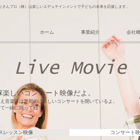
りさんプロ（株）は楽しいエデュテインメントで子どもの未来を応援します。
ホーム
事業紹介
会社
Live Movie
隊楽しいコンサート映像だよ。
うえ音楽隊は定期的に楽しいコンサートを開いているよ。
えて一緒に踊ってね！
スレッスン映像
コンサート