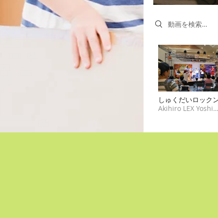
Search videos
しゅくだいロック
ル
Akihiro LEX Yoshi