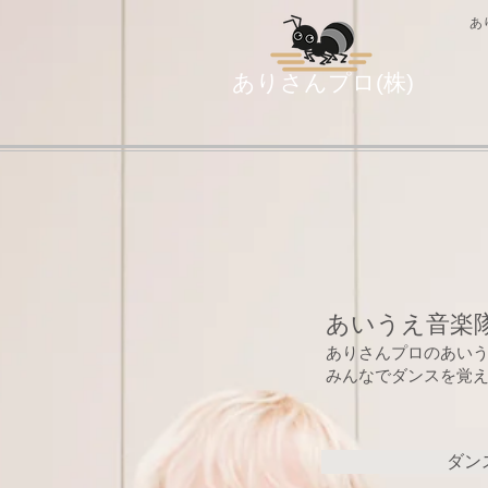
あ
ありさんプロ(株)
あいうえ音楽
ありさんプロのあい
​みんなでダンスを覚
ダン