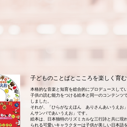
​子どものことばと
こころを
​楽しく育
本格的な音楽と知育を総合的にプロデュースして
子供の読む能力をつける絵本と同一のコンテンツ
しました。
それが、「ひらがなえほん ありさんあいうえお
んサンバであいうえお」です。
絵本は、日本独特のリズミカルな三行詩と共に現
られる可愛いキャラクターは子供が美しい日本語