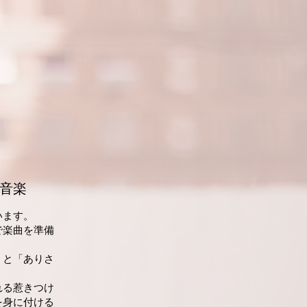
む音楽
います。
で楽曲を準備
」と「ありさ
れる惹きつけ
を身に付ける