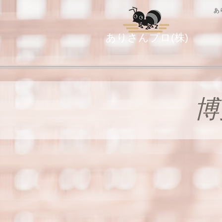
あ
ありさんプロ(株)
博