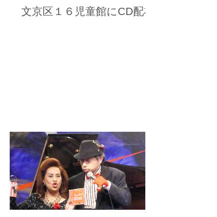
文京区１６児童館にCD配布