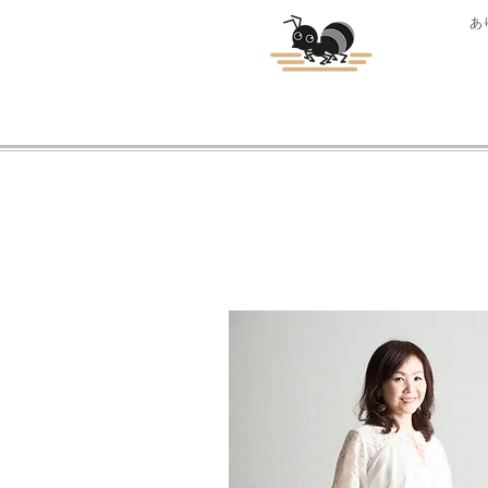
あ
ありさんプロ(株)