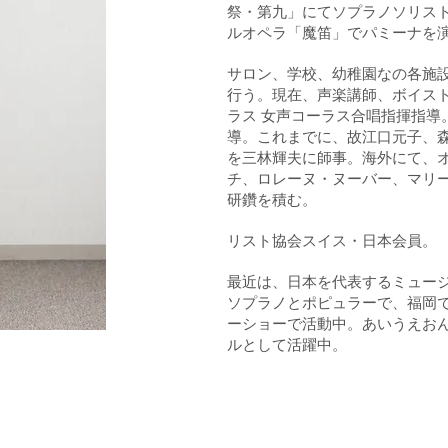
祭・第九」にてソプラノソリス
ルオペラ「魔笛」でパミーナを
サロン、学校、幼稚園なの各施
行う。現在、声楽講師、ボイスト
ラス 女声コーラス合唱指揮指導
導。これまでに、故江口元子、
を三林輝夫に師事。海外にて、
チ、ロレーヌ・ヌーバー、マリ
研鑽を積む。
リスト協会スイス・日本会員。
最近は、日本を代表するミュー
ソプラノとポピュラーで、福岡
ーショーで活動中。あいうえお
ルとして活躍中。