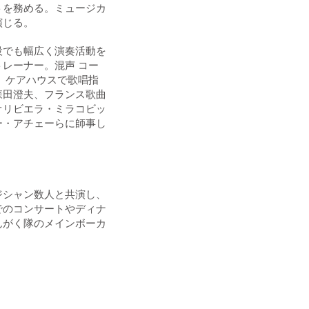
トを務める。ミュージカ
演じる。
設でも幅広く演奏活動を
レーナー。混声 コー
。ケアハウスで歌唱指
森田澄夫、フランス歌曲
オリビエラ・ミラコビッ
ー・アチェーらに師事し
ジシャン数人と共演し、
でのコンサートやディナ
んがく隊のメインボーカ